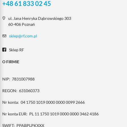
+48 61 833 02 45
ul. Jana Henryka Dąbrowskiego 303
60-406 Poznań
sklep@rf.com.pl
Sklep RF
O FIRMIE
NIP:
7831007988
REGON:
631060373
Nr konta:
04 1750 1019 0000 0000 0099 2666
Nr konta EUR:
PL 11 1750 1019 0000 0000 3462 4186
SWIFT:
PPABPLPKXXX