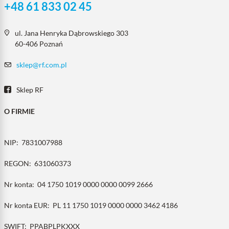
+48 61 833 02 45
ul. Jana Henryka Dąbrowskiego 303
60-406 Poznań
sklep@rf.com.pl
Sklep RF
O FIRMIE
NIP:
7831007988
REGON:
631060373
Nr konta:
04 1750 1019 0000 0000 0099 2666
Nr konta EUR:
PL 11 1750 1019 0000 0000 3462 4186
SWIFT:
PPABPLPKXXX