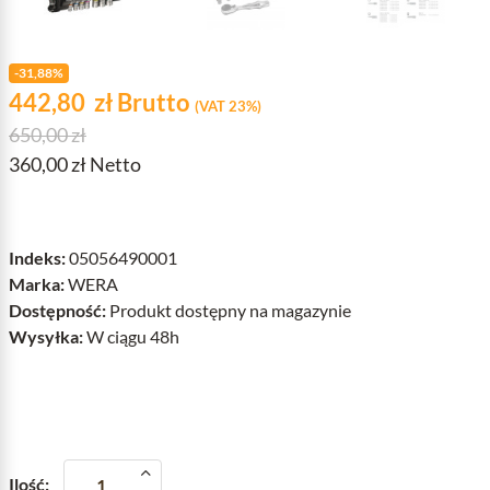
-31,88%
Cena
zł
442,80
zł
Brutto
(VAT 23%)
Cena podstawowa
650,00 zł
360,00 zł Netto
Indeks:
05056490001
Marka:
WERA
Dostępność:
Produkt dostępny na magazynie
Wysyłka:
W ciągu 48h
Ilość: