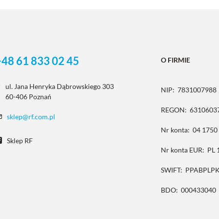
+48 61 833 02 45
O FIRMIE
ul. Jana Henryka Dąbrowskiego 303
NIP:
7831007988
60-406 Poznań
REGON:
6310603
sklep@rf.com.pl
Nr konta:
04 1750
Sklep RF
Nr konta EUR:
PL 
SWIFT:
PPABPLP
BDO:
000433040