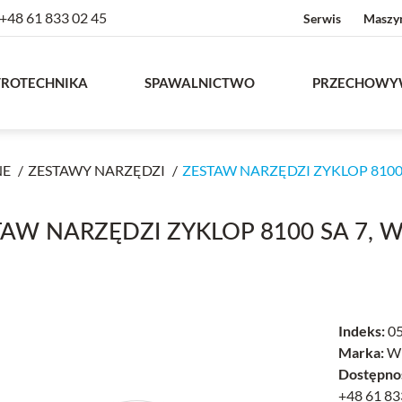
+48 61 833 02 45
Serwis
Maszy
TROTECHNIKA
SPAWALNICTWO
PRZECHOWY
NE
ZESTAWY NARZĘDZI
ZESTAW NARZĘDZI ZYKLOP 8100 
TAW NARZĘDZI ZYKLOP 8100 SA 7, 
Indeks:
05
Marka:
W
Dostępno
+48 61 83