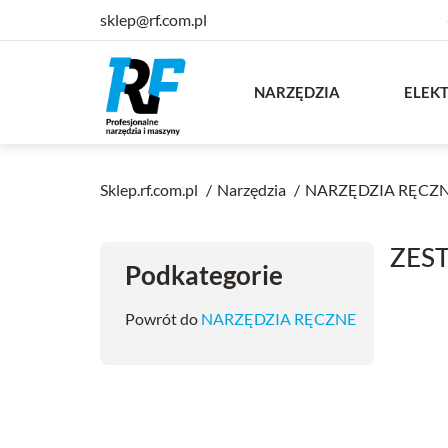
sklep@rf.com.pl
NARZĘDZIA
ELEK
Sklep.rf.com.pl
Narzędzia
NARZĘDZIA RĘCZ
ZES
Podkategorie
Powrót do
NARZĘDZIA RĘCZNE