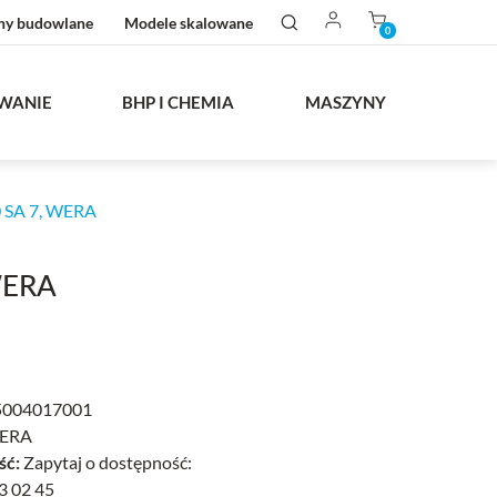
ny budowlane
Modele skalowane
0
WANIE
BHP I CHEMIA
MASZYNY
SA 7, WERA
WERA
004017001
ERA
ść:
Zapytaj o dostępność:
3 02 45