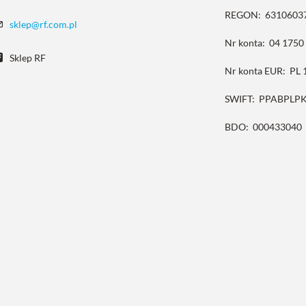
REGON:
6310603
sklep@rf.com.pl
Nr konta:
04 1750
Sklep RF
Nr konta EUR:
PL 
SWIFT:
PPABPLP
BDO:
000433040