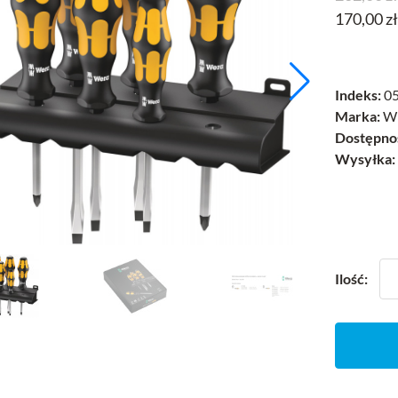
170,00 z
Indeks:
05
Marka:
W
Dostępno
Wysyłka:
Ilość: