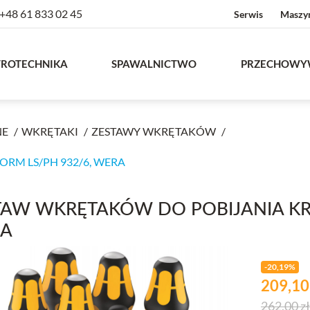
+48 61 833 02 45
Serwis
Maszy
TROTECHNIKA
SPAWALNICTWO
PRZECHOWY
NE
WKRĘTAKI
ZESTAWY WKRĘTAKÓW
RM LS/PH 932/6, WERA
TAW WKRĘTAKÓW DO POBIJANIA KR
A
-20,19%
Cena
zł
209,1
Cena pod
262,00 zł