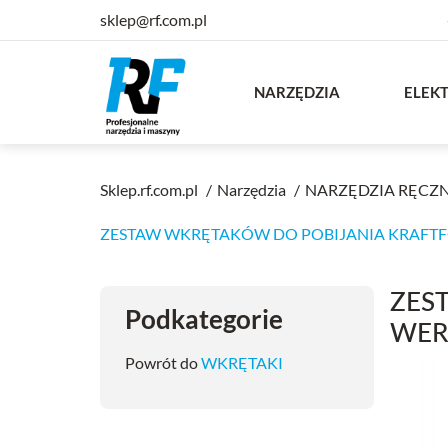
sklep@rf.com.pl
NARZĘDZIA
ELEK
Sklep.rf.com.pl
Narzędzia
NARZĘDZIA RĘCZ
ZESTAW WKRĘTAKÓW DO POBIJANIA KRAFTFO
ZES
Podkategorie
WER
Powrót do
WKRĘTAKI