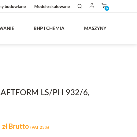
ny budowlane
Modele skalowane
0
WANIE
BHP I CHEMIA
MASZYNY
AFTFORM LS/PH 932/6,
0
zł
Brutto
(VAT 23%)
stawowa